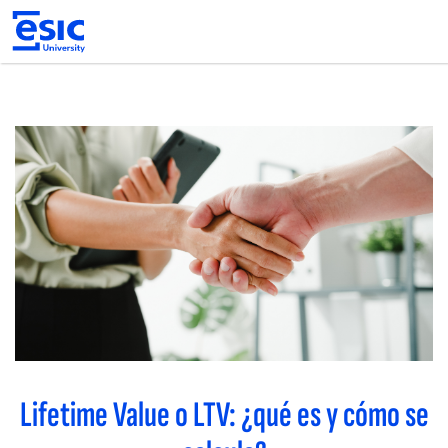
Pasar
al
contenido
principal
Main
navigation
Lifetime Value o LTV: ¿qué es y cómo se