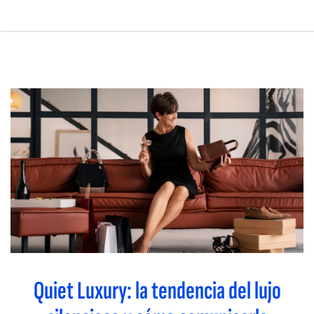
Pasar
al
contenido
Main
principal
navigation
Quiet Luxury: la tendencia del lujo