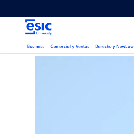
Pasar
Menu
al
top
contenido
Main
principal
navigation
Business
Comercial y Ventas
Derecho y NewLaw