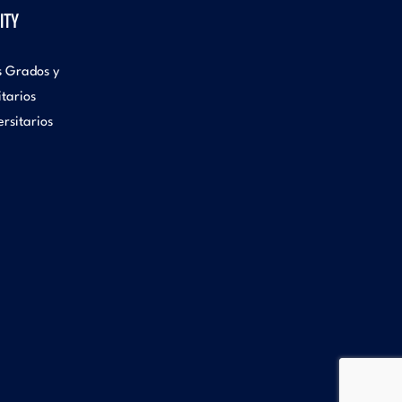
ITY
s Grados y
itarios
rsitarios