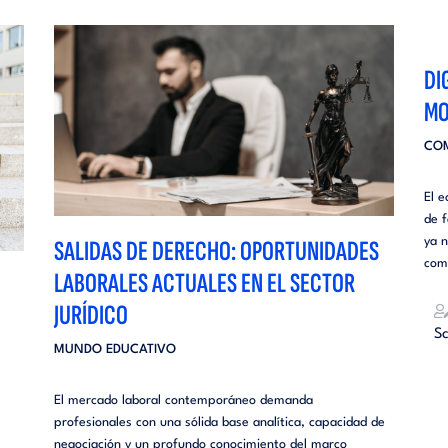
DI
MO
COM
El 
de f
ya 
SALIDAS DE DERECHO: OPORTUNIDADES
come
LABORALES ACTUALES EN EL SECTOR
JURÍDICO
Sc
MUNDO EDUCATIVO
El mercado laboral contemporáneo demanda
profesionales con una sólida base analítica, capacidad de
negociación y un profundo conocimiento del marco