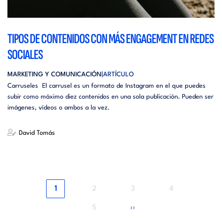
TIPOS DE CONTENIDOS CON MÁS ENGAGEMENT EN REDES
SOCIALES
MARKETING Y COMUNICACIÓN
ARTÍCULO
Carruseles El carrusel es un formato de Instagram en el que puedes
subir como máximo diez contenidos en una sola publicación. Pueden ser
imágenes, vídeos o ambos a la vez.
David Tomás
Página
Página
Página
Página
1
2
3
4
actual
Página
Siguiente
5
››
página