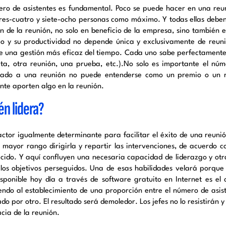
ero de asistentes es fundamental. Poco se puede hacer en una reuni
tres-cuatro y siete-ocho personas como máximo. Y todas ellas debe
en de la reunión, no solo en beneficio de la empresa, sino también 
mo y su productividad no depende única y exclusivamente de reuni
e una gestión más eficaz del tiempo. Cada uno sabe perfectament
ita, otra reunión, una prueba, etc.).No solo es importante el núm
ado a una reunión no puede entenderse como un premio o un re
nte aporten algo en la reunión.
én lidera?
actor igualmente determinante para facilitar el éxito de una reun
e mayor rango dirigirla y repartir las intervenciones, de acuerdo c
ecido. Y aquí confluyen una necesaria capacidad de liderazgo y otr
 los objetivos perseguidos. Una de esas habilidades velará porqu
isponible hoy día a través de software gratuito en Internet es el c
endo al establecimiento de una proporción entre el número de asiste
o por otro. El resultado será demoledor. Los jefes no lo resistirán 
acia de la reunión.