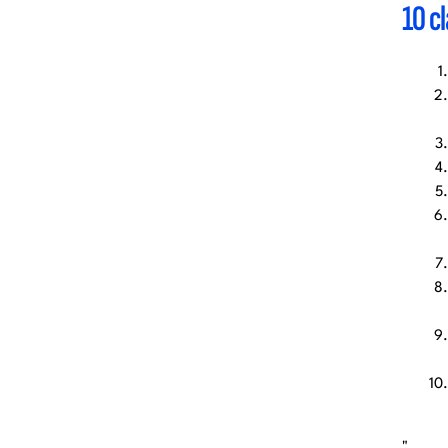
10 c
"