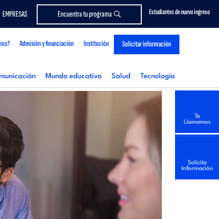
Estudiantes de nuevo ingreso
EMPRESAS
Encuentra tu programa
mos?
Admisión y financiación
Institución
Solicitar información
municación
Mundo educativo
Salud
Tecnología
Te
Llamamos
Solicita
Información