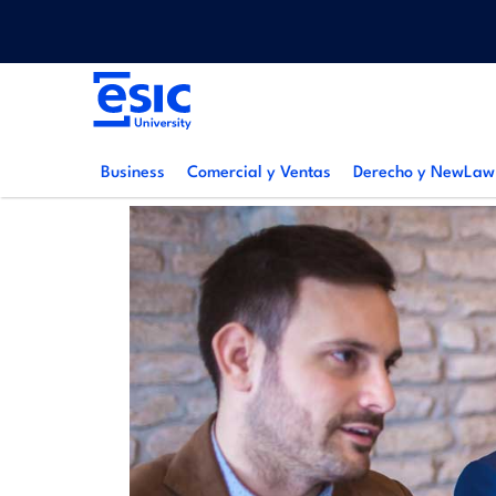
Pasar
Menu
al
top
contenido
Main
principal
navigation
Business
Comercial y Ventas
Derecho y NewLaw