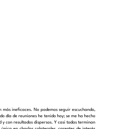
on más ineficaces. No podemos seguir escuchando,
do día de reuniones he tenido hoy; se me ha hecho
 y con resultados dispersos. Y casi todas terminan
única en charlas colaterales, carentes de interés