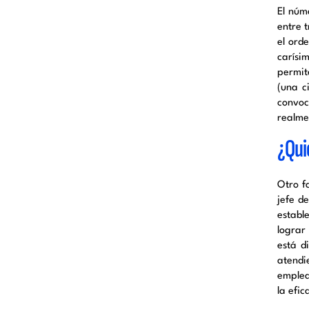
El núm
entre 
el ord
carísi
permit
(una c
convoc
realme
¿Qui
Otro f
jefe d
establ
lograr
está d
atendi
emplead
la efic