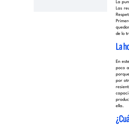
La punt
Las re
Respet
Primer
quedar
de lo 
La h
En est
poco a
porque
por ot
resien
capaci
produc
ella.
¿Cuá