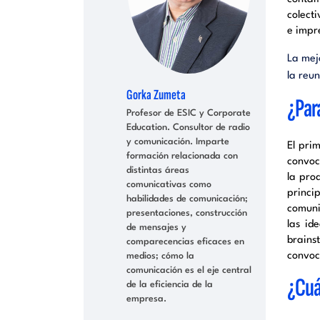
colect
e impr
La mej
la reu
Gorka Zumeta
¿Par
Profesor de ESIC y Corporate
Education. Consultor de radio
y comunicación. Imparte
El pri
formación relacionada con
convoc
distintas áreas
la pro
comunicativas como
princi
habilidades de comunicación;
comuni
presentaciones, construcción
las id
de mensajes y
brains
comparecencias eficaces en
convoc
medios; cómo la
comunicación es el eje central
¿Cu
de la eficiencia de la
empresa.