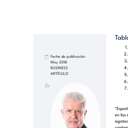
Tabl
Fecha de publicación
May 2018
BUSINESS
ARTÍCULO
"Españ
en las
agotad
contam