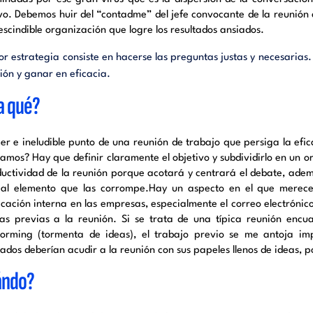
ivo. Debemos huir del “contadme” del jefe convocante de la reunión
escindible organización que logre los resultados ansiados.
or estrategia consiste en hacerse las preguntas justas y necesarias.
nión y ganar en eficacia.
a qué?
mer e ineludible punto de una reunión de trabajo que persiga la efic
amos? Hay que definir claramente el objetivo y subdividirlo en un o
ductividad de la reunión porque acotará y centrará el debate, además
pal elemento que las corrompe.Hay un aspecto en el que merece
cación interna en las empresas, especialmente el correo electrónico
eas previas a la reunión. Si se trata de una típica reunión enc
torming (tormenta de ideas), el trabajo previo se me antoja im
ados deberían acudir a la reunión con sus papeles llenos de ideas, p
ándo?