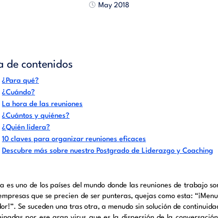
May 2018
a de contenidos
¿Para qué?
¿Cuándo?
La hora de las reuniones
¿Cuántos y quiénes?
¿Quién lidera?
10 claves para organizar reuniones eficaces
Descubre más sobre nuestro Postgrado de Liderazgo y Coaching
a es uno de los países del mundo donde las reuniones de trabajo s
 empresas que se precien de ser punteras, quejas como esta: “¡Menu
or!”. Se suceden una tras otra, a menudo sin solución de continuidad
inadas por ese gran virus que es la dispersión de la conversación 