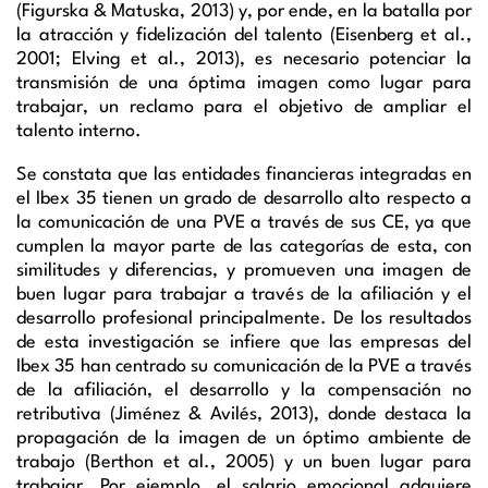
(
Figurska
&
Matuska
, 2013) y, por ende, en la batalla por
la atracción y fidelización del talento (
Eisenberg
et al.,
2001;
Elving
et al., 2013), es necesario potenciar la
transmisión de una óptima imagen como lugar para
trabajar, un reclamo para el objetivo de ampliar el
talento interno.
Se constata que las entidades financieras integradas en
el Ibex 35 tienen un grado de desarrollo alto respecto a
la comunicación de una PVE a través de sus CE, ya que
cumplen la mayor parte de las categorías de esta, con
similitudes y diferencias, y promueven una imagen de
buen lugar para trabajar a través de la afiliación y el
desarrollo profesional principalmente. De los resultados
de esta investigación se infiere que las empresas del
Ibex 35 han centrado su comunicación de la PVE a través
de la afiliación, el desarrollo y la compensación no
retributiva (
Jiménez
& Avilés, 2013), donde destaca la
propagación de la imagen de un óptimo ambiente de
trabajo (
Berthon
et al., 2005) y un buen lugar para
trabajar. Por ejemplo, el salario emocional adquiere