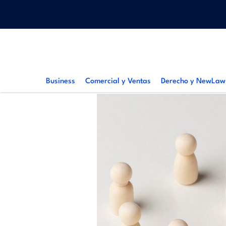
Pasar
Menu
al
top
contenido
principal
Main
navigation
Business
Comercial y Ventas
Derecho y NewLaw