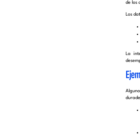
de los
Los da
La int
desemp
Ejem
Alguno
durade