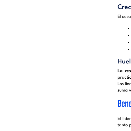
Crec
El desa
Huel
La res
prácti
Los líd
suma v
Benef
El lid
tanto 