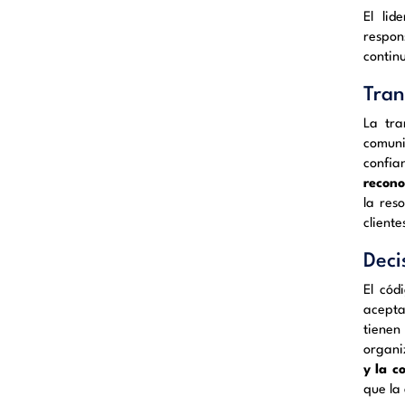
El lid
respon
contin
Tran
La tra
comuni
confia
recono
la res
client
Deci
El cód
aceptab
tienen
organi
y la c
que la