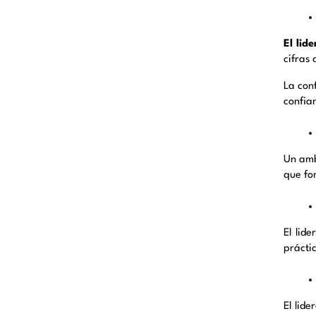
El lid
cifras
La con
confia
Un amb
que fo
El lid
prácti
El lid