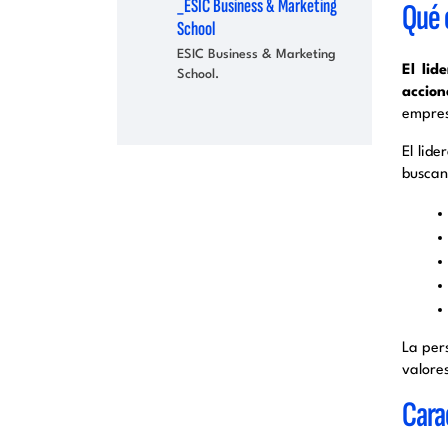
_ESIC Business & Marketing
Qué e
School
ESIC Business & Marketing
El lid
School.
accion
empres
El lid
buscan 
La pers
valores
Carac