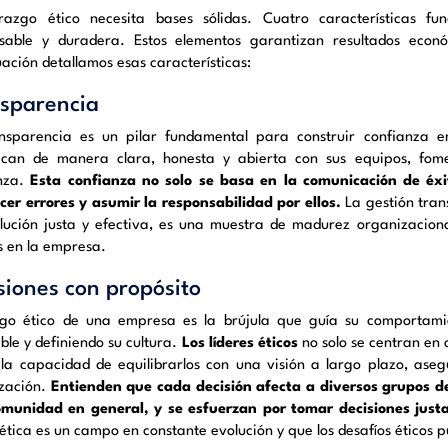
erazgo ético necesita bases sólidas. Cuatro características f
sable y duradera. Estos elementos garantizan resultados econó
uación detallamos esas características:
sparencia
nsparencia es un pilar fundamental para construir confianza en
can de manera clara, honesta y abierta con sus equipos, fom
nza.
Esta confianza no solo se basa en la comunicación de éxi
cer errores y asumir la responsabilidad por ellos.
La gestión tran
olución justa y efectiva, es una muestra de madurez organizaciona
es en la empresa.
siones con propósito
igo ético de una empresa es la brújula que guía su comportamient
le y definiendo su cultura.
Los líderes éticos
no solo se centran en 
 la capacidad de equilibrarlos con una visión a largo plazo, asegu
zación.
Entienden que cada decisión afecta a diversos grupos de
omunidad en general, y se esfuerzan por tomar decisiones justa
 ética es un campo en constante evolución y que los desafíos éticos