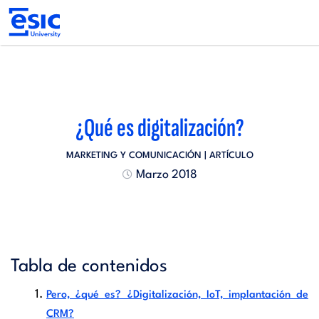
Pasar
al
contenido
principal
Main
navigation
¿Qué es digitalización?
MARKETING Y COMUNICACIÓN
| ARTÍCULO
Marzo 2018
Tabla de contenidos
Pero, ¿qué es? ¿Digitalización, IoT, implantación de
CRM?