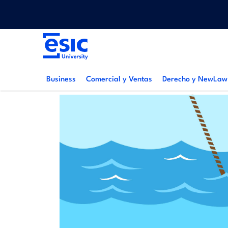
Pasar
Menu
al
top
contenido
Main
principal
navigation
Business
Comercial y Ventas
Derecho y NewLaw