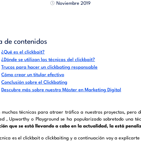
Noviembre 2019
a de contenidos
¿Qué es el clickbait?
¿Dónde se utilizan las técnicas del clickbait?
Trucos para hacer un clickbating responsable
Cómo crear un titular efectivo
Conclusión sobre el Clickbating
Descubre más sobre nuestro Máster en Marketing Digital
n muchas técnicas para atraer tráfico a nuestros proyectos, pero 
ed , Upworthy o Playground se ha popularizado sobretodo una té
ación que se está llevando a cabo en la actualidad, la está pena
cnica es el clickbait o clickbaiting y a continuación voy a explicarte