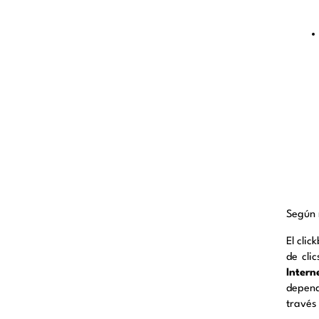
Según n
El clic
de cli
Intern
depend
través 