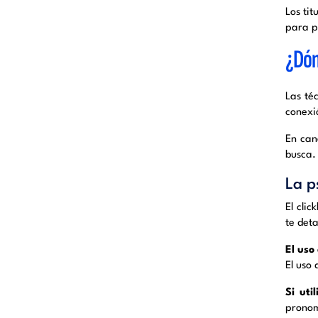
Los tit
para pr
¿Dónd
Las té
conexió
En can
busca.
La p
El clic
te deta
El uso
El uso
Si uti
pronomb