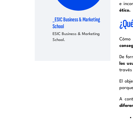
e inco
ético.
_ESIC Business & Marketing
¿Qué 
School
ESIC Business & Marketing
Cómo h
School.
conseg
De for
los us
través
El obj
porque
A cont
difere