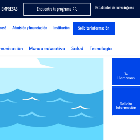
Estudiantes de nuevo ingreso
EMPRESAS
Encuentra tu programa
mos?
Admisión y financiación
Institución
Solicitar información
municación
Mundo educativo
Salud
Tecnología
Te
Llamamos
Solicita
Información