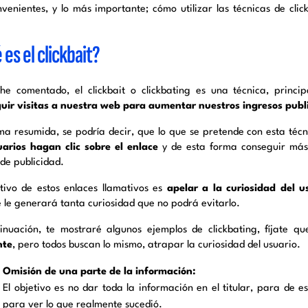
nvenientes, y lo más importante; cómo utilizar las técnicas de clic
es el clickbait?
e comentado, el clickbait o clickbating es una técnica, princ
uir visitas a nuestra web para aumentar nuestros ingresos publi
ma resumida, se podría decir, que lo que se pretende con esta téc
uarios hagan clic sobre el enlace
y de esta forma conseguir más
 de publicidad.
etivo de estos enlaces llamativos es
apelar a la curiosidad del u
 le generará tanta curiosidad que no podrá evitarlo.
inuación, te mostraré algunos ejemplos de clickbating, fíjate q
nte
, pero todos buscan lo mismo, atrapar la curiosidad del usuario.
Omisión de una parte de la información:
El objetivo es no dar toda la información en el titular, para de e
para ver lo que realmente sucedió.