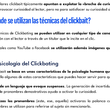
ulares clickbait típicamente
apuntan a explotar la «brecha de curi
ovocar curiosidad al lector, pero no para satisfacer su curiosidad s
e se utilizan las técnicas del clickbait?
cnicas de Clickbating
se pueden utilizar en cualquier tipo de cana
n con el lector a través de un titular que le incite en el clic.
ales como YouTube o Facebook
se utilizarán además imágenes qu
sicología del Clickbating
kbait
se basa en unas características de la psicología humana qu
llo algunas de estas características que puedes hacer servir para qu
 de un lenguaje que evoque suspenses
. La generación de incertid
 de pronombres demostrativos ayuda a activar la curiosidad.
lizas los pronombres
(este, ese, aquella) activaras la palanca c
res se utilizan para referirse al sujeto sin mencionarlo.