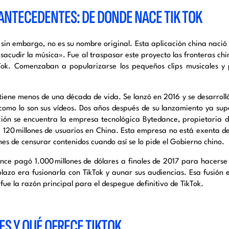
ANTECEDENTES: DE DONDE NACE TIK TOK
, sin embargo, no es su nombre original. Esta aplicación china naci
sacudir la música». Fue al traspasar este proyecto las fronteras ch
Tok. Comenzaban a popularizarse los pequeños clips musicales y
.
 tiene menos de una década de vida. Se lanzó en 2016 y se desarroll
como lo son sus vídeos. Dos años después de su lanzamiento ya supe
ción se encuentra la empresa tecnológica Bytedance, propietaria d
 120 millones de usuarios en China. Esta empresa no está exenta d
nes de censurar contenidos cuando así se lo pide el Gobierno chino.
nce pagó 1.000 millones de dólares a finales de 2017 para hacerse
plazo era fusionarla con TikTok y aunar sus audiencias. Esa fusió
 fue la razón principal para el despegue definitivo de TikTok.
ES Y QUÉ OFRECE TIKTOK