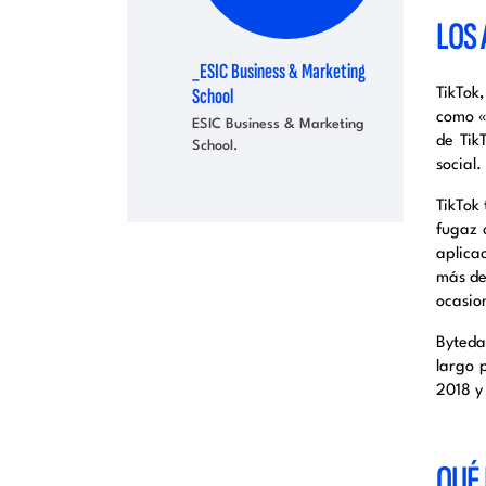
LOS 
_ESIC Business & Marketing
School
TikTok
como «
ESIC Business & Marketing
de Tik
School.
social
TikTok
fugaz 
aplica
más de
ocasio
Byteda
largo 
2018 y
QUÉ 