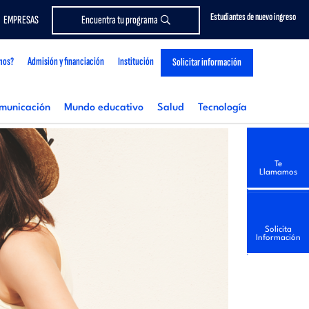
Estudiantes de nuevo ingreso
EMPRESAS
Encuentra tu programa
mos?
Admisión y financiación
Institución
Solicitar información
municación
Mundo educativo
Salud
Tecnología
Te
Llamamos
Solicita
Información