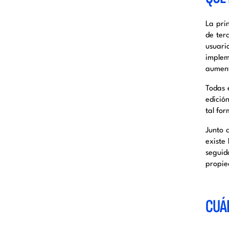
La prin
de ter
usuari
implem
aumen
Todas 
edició
tal fo
Junto 
existe
seguid
propie
CUÁL