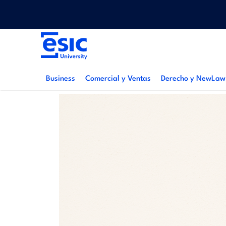
Pasar
Menu
al
top
contenido
Main
principal
navigation
Business
Comercial y Ventas
Derecho y NewLaw