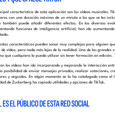
cipal característica de esta aplicación son los vídeos musicales. Ti
ceros con una duración máxima de un minuto a los que se les incluy
o también puede añadir diferentes efectos. En las diversas evo
entando funciones de inteligencia artificial, han ido aumentando 
tada.
estas características pueden sonar muy complejas para alguien qu
n de vídeo, pero nada más lejos de la realidad. Una de las grandes v
rma que cualquiera la pueda utilizar sin tener formación en edición.
con los vídeos han ido incorporando y mejorando la interacción ent
 la posibilidad de enviar mensajes privados, realizar votaciones, c
ores y seguidos. En algún momento se la ha catalogado como el I
dad de Zuckerberg ha copiado utilidades y opciones de TikTok.
 ES EL PÚBLICO DE ESTA RED SOCIAL