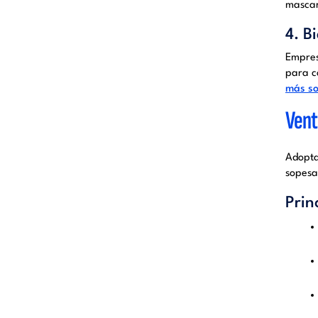
mascar
4. B
Empres
para c
más so
Vent
Adopta
sopesa
Prin