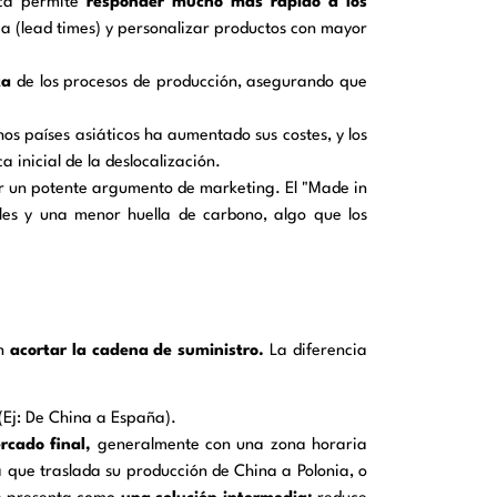
rca permite
responder mucho más rápido a los
ga (lead times) y personalizar productos con mayor
ta
de los procesos de producción, asegurando que
s países asiáticos ha aumentado sus costes, y los
a inicial de la deslocalización.
 un potente argumento de marketing. El "Made in
les y una menor huella de carbono, algo que los
an
acortar la cadena de suministro.
La diferencia
(Ej: De China a España).
rcado final,
generalmente con una zona horaria
a que traslada su producción de China a Polonia, o