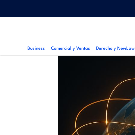
Pasar
Menu
al
top
contenido
principal
Main
navigation
Business
Comercial y Ventas
Derecho y NewLaw