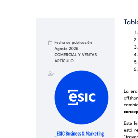
Tabl
Fecha de publicación
Agosto 2025
COMERCIAL Y VENTAS
ARTÍCULO
La era
offsho
cambia
concep
Este f
está r
_ESIC Business & Marketing
"traye