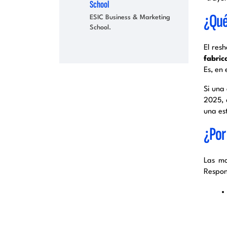
School
¿Qué
ESIC Business & Marketing
School.
El resh
fabric
Es, en 
Si una
2025, 
una es
¿Por
Las mo
Respon