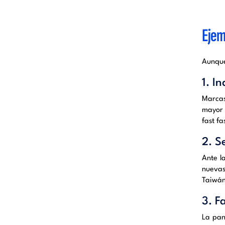
Ejem
Aunque
1. I
Marcas
mayor 
fast f
2. S
Ante l
nuevas
Taiwán
3. F
La pan