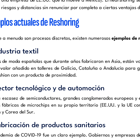
una empresa de EE.UU. que la mueve a México). El nearshoring 
riesgos y distancias sin renunciar por completo a ciertas ventajas 
plos actuales de Reshoring
 a menudo son procesos discretos, existen numerosos
ejemplos de 
ndustria textil
 de moda españolas que durante años fabricaron en Asia, están vol
valor añadido en talleres de Galicia, Cataluña o Andalucía para g
ashion con un producto de proximidad.
ector tecnológico y de automoción
a escasez de semiconductores, grandes conglomerados europeos y e
 fábricas de microchips en su propio territorio (EE.UU. y la UE c
 y Corea del Sur.
abricación de productos sanitarios
demia de COVID-19 fue un claro ejemplo. Gobiernos y empresas de 