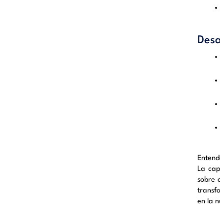
Desa
Entend
La cap
sobre 
transf
en la 