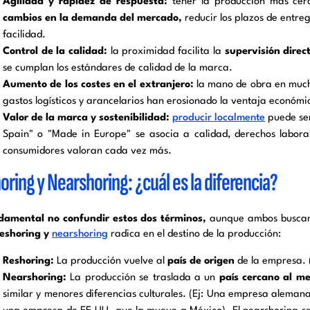
Agilidad y rapidez de respuesta:
tener la producción más ce
cambios en la demanda del mercado,
reducir los plazos de entre
facilidad.
Control de la calidad:
la proximidad facilita la
supervisión direc
se cumplan los estándares de calidad de la marca.
Aumento de los costes en el extranjero:
la mano de obra en mucho
gastos logísticos y arancelarios han erosionado la ventaja económic
Valor de la marca y sostenibilidad:
producir localmente
puede ser
Spain" o "Made in Europe" se asocia a calidad, derechos labora
consumidores valoran cada vez más.
oring y Nearshoring: ¿cuál es la diferencia?
damental no confundir estos dos términos,
aunque ambos busc
reshoring y
nearshoring
radica en el destino de la producción:
Reshoring:
La producción vuelve al
país de origen
de la empresa. 
Nearshoring:
La producción se traslada a un
país cercano al me
similar y menores diferencias culturales. (Ej: Una empresa aleman