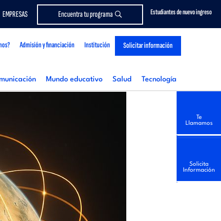
Estudiantes de nuevo ingreso
EMPRESAS
Encuentra tu programa
mos?
Admisión y financiación
Institución
Solicitar información
municación
Mundo educativo
Salud
Tecnología
Te
Llamamos
Solicita
Información