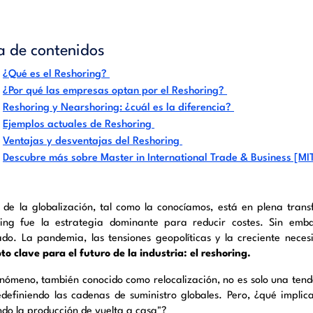
a de contenidos
¿Qué es el Reshoring?
¿Por qué las empresas optan por el Reshoring?
Reshoring y Nearshoring: ¿cuál es la diferencia?
Ejemplos actuales de Reshoring
Ventajas y desventajas del Reshoring
Descubre más sobre Master in International Trade & Business [MI
 de la globalización, tal como la conocíamos, está en plena trans
ring fue la estrategia dominante para reducir costes. Sin emb
do. La pandemia, las tensiones geopolíticas y la creciente nece
to clave para el futuro de la industria: el reshoring.
enómeno, también conocido como relocalización, no es solo una tend
edefiniendo las cadenas de suministro globales. Pero, ¿qué impl
ndo la producción de vuelta a casa"?