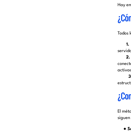
Hay em
¿Cóm
Todos 
1.
servid
2. 
conect
activa
3.
estruc
¿Com
El mét
siguen
● S