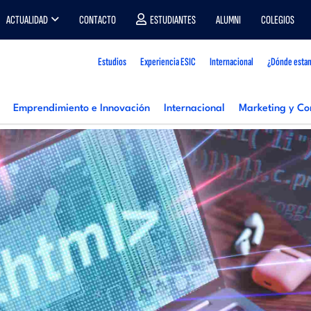
ACTUALIDAD
CONTACTO
ESTUDIANTES
ALUMNI
COLEGIOS
Estudios
Experiencia ESIC
Internacional
¿Dónde esta
Emprendimiento e Innovación
Internacional
Marketing y Co