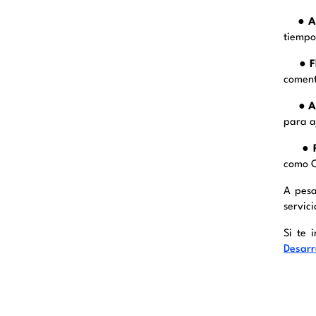
●
Ac
tiempo
●
F
coment
● A
para a
● R
como C
A pesa
servici
Si te 
Desarr