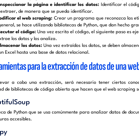
Inspeccionar la página e identificar los datos:
Identificar el cód
 extraer, de manera que se pueda identificar.
dificar el web scraping:
Crear un programa que reconozca las eti
 general, se hace utilizando bibliotecas de Python, que dan hecho gr
jecutar el código:
Una vez escrito el código, el siguiente paso es eje
extrae los datos y los analiza.
lmacenar los datos:
Una vez extraídos los datos, se deben almacena
un Excel hasta una base de datos relacional.
amientas para la extracción de datos de una we
levar a cabo una extracción, será necesario tener ciertos con
ad de bibliotecas de código abierto que hacen que el web scraping s
tifulSoup
teca de Python que se usa comúnmente para analizar datos de docu
uras accesibles.
py