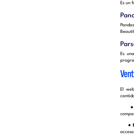
Es un 
Pan
Pandas
Beauti
Par
Es una
progra
Vent
El web
cantid
compar
●
E
acceso