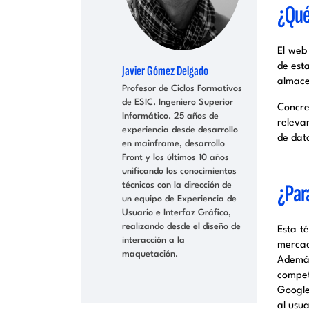
¿Qué
El web
de est
Javier Gómez Delgado
almace
Profesor de Ciclos Formativos
de ESIC. Ingeniero Superior
Concre
Informático. 25 años de
releva
experiencia desde desarrollo
de dat
en mainframe, desarrollo
Front y los últimos 10 años
unificando los conocimientos
¿Par
técnicos con la dirección de
un equipo de Experiencia de
Usuario e Interfaz Gráfico,
realizando desde el diseño de
Esta t
interacción a la
mercad
maquetación.
Además
compet
Google
al usua