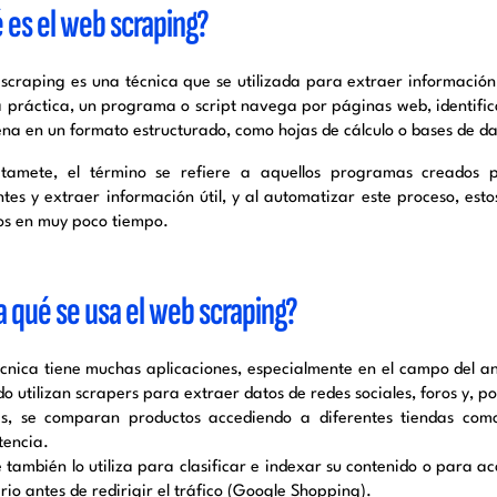
 es el web scraping?
 scraping es una técnica que se utilizada para extraer informació
a práctica, un programa o script navega por páginas web, identifica
na en un formato estructurado, como hojas de cálculo o bases de da
tamete, el término se refiere a aquellos programas creados pa
ntes y extraer información útil, y al automatizar este proceso, e
os en muy poco tiempo.
a qué se usa el web scraping?
écnica tiene muchas aplicaciones, especialmente en el campo del an
o utilizan scrapers para extraer datos de redes sociales, foros y, p
, se comparan productos accediendo a diferentes tiendas com
encia.
 también lo utiliza para clasificar e indexar su contenido o para a
rio antes de redirigir el tráfico (Google Shopping).