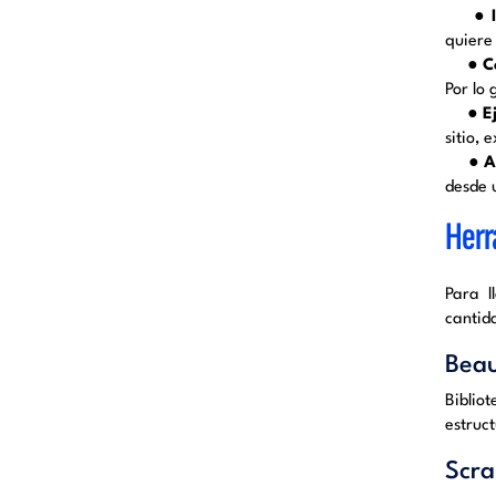
● 
quiere
● Co
Por lo
● E
sitio, 
● A
desde 
Herr
Para l
cantid
Beau
Biblio
estruct
Scra