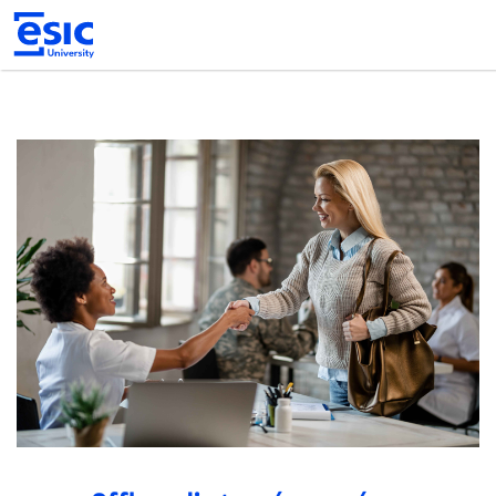
Pasar
al
contenido
principal
Main
navigation