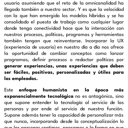
usuario
asumiendo
que
el reto
de
la omnicanalidad ha
llegado también a
nuestr
o sector
.
Y es que la velocidad
con la que han emergido
los modelos híbridos
y
se ha
consolidado
el puesto de trabajo como cualquier lugar
donde tenga conectividad
hace
que
la interacción con
nuestros procesos, políticas, programas y herramientas
también
tenga
n
que
reinventarse.
Incorporar
la
UX
(
e
xperiencia de usuario) en nuestro día a día nos ofrece
la oportunidad de cambiar
conceptos como
lanzar
programas, definir procesos o redactar políticas por
genera
r
experiencias
, unas
e
xperiencias que deben
ser fáciles, positiva
s, personalizadas y útiles para
los empleados.
Este
enfoque humanista en la época más
exponencialmente
tecnológic
a
no es antagónico,
sino
que
supone entender la tecnología al servicio de las
personas y por ende al servicio de nuestra función.
Supone además tener la capacidad de personalizar más
que nunca, incorporando desde la conceptualización lo
que las personas sentimos, pensamos o
la forma en que