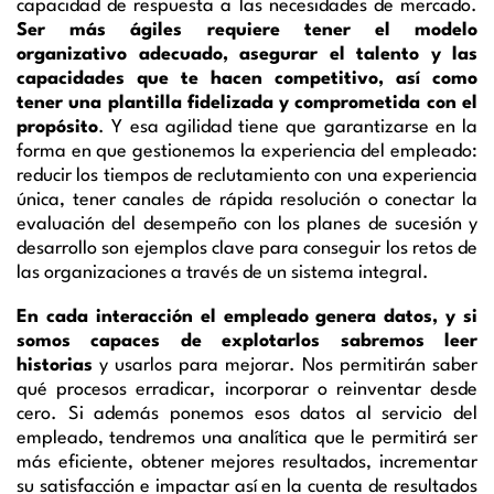
capacidad de respuesta a las necesidades de mercado
.
S
er más ágiles requiere tener el modelo
organizativo adecuado, asegurar el talento y
las
capacidades que te hacen competitivo
, así como
tener una plantilla fidelizada y comprometida con el
propósito
.
Y esa agilidad
tiene que garantizarse en la
forma
en
que gestionemos
la experiencia
del empleado
:
reducir
los tiempos de reclutamiento
con una experiencia
única
,
tener canales de rápida resolución
o
conectar la
evaluación del desempeño con los planes de sucesión
y
desarrollo
son ejemplos clave
para conseguir los retos de
las organizaciones
a través de un sistema integral.
En cad
a interacción el empleado genera datos
,
y si
somos capaces de explotarlos sabremos leer
historias
y usarlos para mejorar. Nos permitirán saber
qué procesos erradicar, incorporar o reinventar desde
cero. Si además ponemos
esos datos
al servicio del
empleado
,
tendremos una analítica que le permitirá ser
más eficiente, obtener mejores resultados, incrementar
su satisfacción
e impactar
así
en la cuenta de resultados