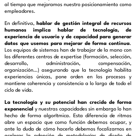
al tiempo que mejoramos nuestro posicionamiento como
empleadores.
En definitiva,
hablar de
g
estión
integral de
r
ecursos
h
umanos
implica hablar de tecnología, de
experiencia de usuario y
de
capacidad para generar
datos que usemos para mejorar de forma continua
.
Los equipos de sistemas han de trabajar de la mano con
los diferentes centros de
expertise
(formación, selección,
desarrollo, administración, compensación,
organización…) asegurando que la tecnología habilita
experiencias únicas, pone orden en los procesos y
mantiene coherencia y consistencia a lo largo de todo el
ciclo de vida.
La tecnología y su potencial ha
n
crecido de forma
exponencial
y nuestras capacidades sin embargo lo han
hecho de forma algorítmica. Esta diferencia de ritmos
abre un espacio que como función debemos ocupar, y
ante la duda de cómo hacerlo
debemos focalizarnos en
acele
rar
la adopción de metodologías de diseño de