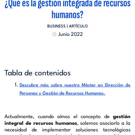
¿Qué es la gestión integrada de recursos
humanos?
BUSINESS
| ARTÍCULO
Junio 2022
Tabla de contenidos
Descubre más sobre nuestro Máster en Dirección de
Personas y Gestión de Recursos Humanos.
Actualmente
,
c
uando
oímos
el concepto de
g
estión
i
ntegral
de
r
ecursos
h
umanos
,
solemos asociarlo a la
necesidad de implementar soluciones tecnológicas