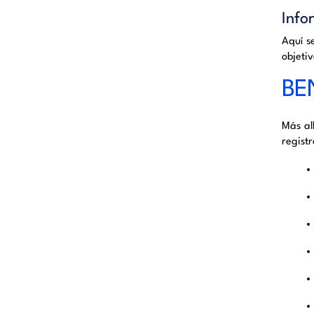
Info
Aquí s
objeti
BE
Más al
registr