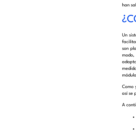
han sa
¿
C
Un sis
facili
son pl
modo
adapta
medida
módul
Como y
así se
A cont