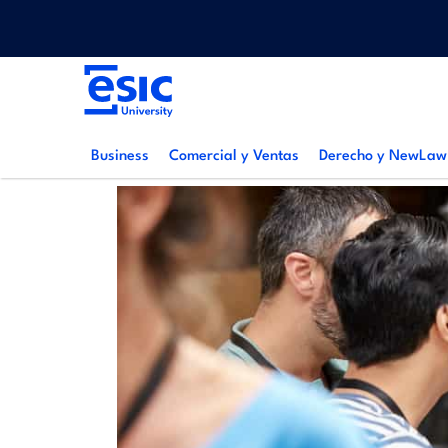
Pasar
Menu
al
top
contenido
Main
principal
navigation
Business
Comercial y Ventas
Derecho y NewLaw