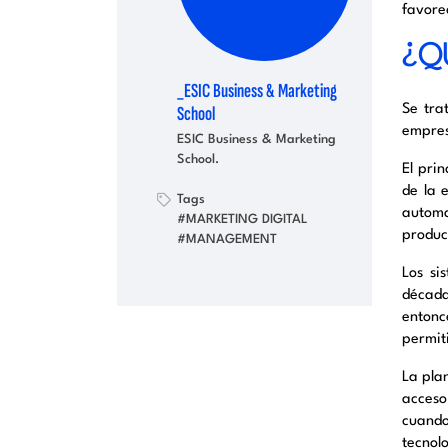
favore
¿
Q
_ESIC Business & Marketing
School
Se tra
empres
ESIC Business & Marketing
School.
El pri
de la 
Tags
automa
#MARKETING DIGITAL
produc
#MANAGEMENT
Los si
década
entonc
permiti
La pla
acceso
cuando
tecnol