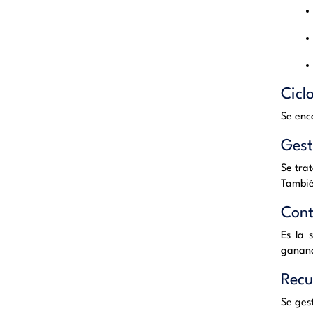
Cicl
Se enc
Gest
Se tra
Tambié
Cont
Es la 
gananc
Recu
Se ges