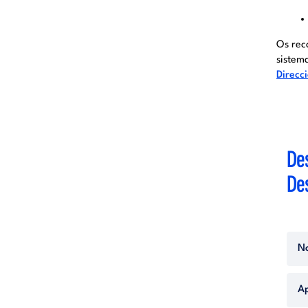
Os rec
sistem
Direcc
De
Des