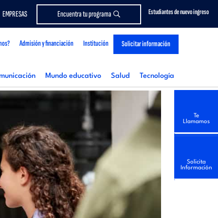
Estudiantes de nuevo ingreso
EMPRESAS
Encuentra tu programa
mos?
Admisión y financiación
Institución
Solicitar información
municación
Mundo educativo
Salud
Tecnología
Te
Llamamos
Solicita
Información