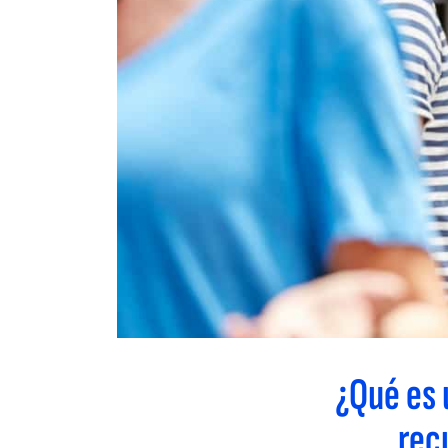
¿Qué es 
rec