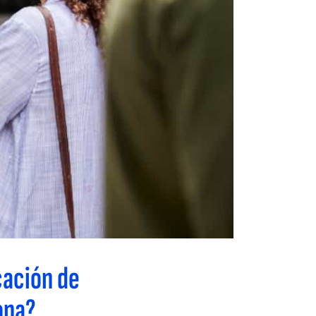
cación de
ona?