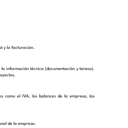
st
y la facturación.
e la información técnica (documentación y tareas).
royectos.
os como el IVA, los balances de la empresa, las
onal de la empresa.