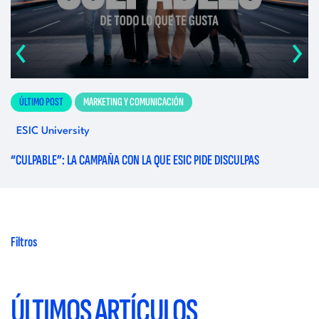
‹
›
ÚLTIMO POST
MARKETING Y COMUNICACIÓN
ESIC University
E
“CULPABLE”: LA CAMPAÑA CON LA QUE ESIC PIDE DISCULPAS
¿E
Filtros
ÚLTIMOS ARTÍCULOS