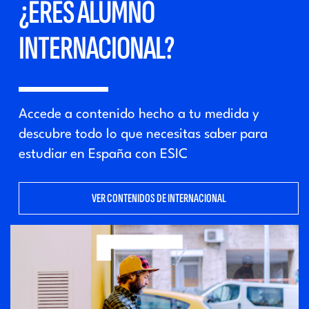
¿ERES ALUMNO
INTERNACIONAL?
Accede a contenido hecho a tu medida y
descubre todo lo que necesitas saber para
estudiar en España con ESIC
VER CONTENIDOS DE INTERNACIONAL