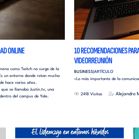
DAD ONLINE
10 RECOMENDACIONES PARA 
VIDEORREUNIÓN
nómeno como Twitch no surge de la
BUSINESS
ARTÍCULO
 Es un entorno donde rotan mucha
«Lo más importante de la comunicaci
de hace varios años.
que se llamaba Justin.tv, una
Alejandro 
2418
 dentro del campus de Yale.