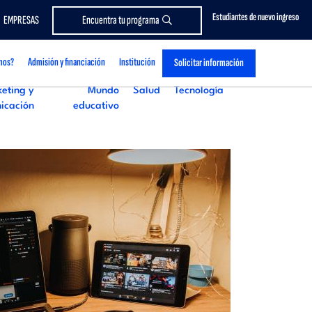
Estudiantes de nuevo ingreso
EMPRESAS
Encuentra tu programa
creatividad, contenidos...
mos?
Admisión y financiación
Institución
Solicitar información
eting y
Mundo
Salud
Tecnología
icación
educativo