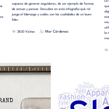
La 
capaces de generar seguidores, de ser ejemplo de formas
ue
que
de actuar y pensar. Descubre en esta infografía qué rol
obj
juega el liderazgo y cuáles son las cualidades de un buen
nca
ese
líder.
men
uti
Mar Cárdenas
3830
la 
man