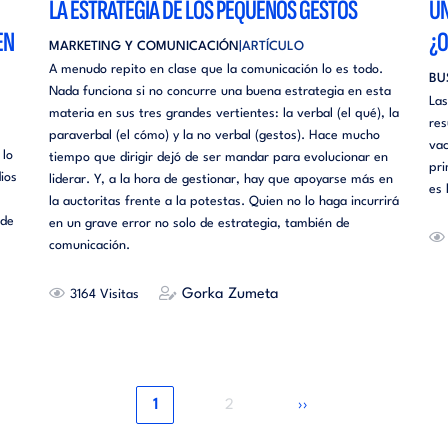
LA ESTRATEGIA DE LOS PEQUEÑOS GESTOS
UN
EN
¿O
MARKETING Y COMUNICACIÓN
ARTÍCULO
A menudo repito en clase que la comunicación lo es todo.
BU
Nada funciona si no concurre una buena estrategia en esta
Las
materia en sus tres grandes vertientes: la verbal (el qué), la
res
paraverbal (el cómo) y la no verbal (gestos). Hace mucho
vac
 lo
tiempo que dirigir dejó de ser mandar para evolucionar en
pri
ios
liderar. Y, a la hora de gestionar, hay que apoyarse más en
es 
la auctoritas frente a la potestas. Quien no lo haga incurrirá
 de
en un grave error no solo de estrategia, también de
comunicación.
Gorka Zumeta
3164
Página
Página
Siguiente
1
2
››
actual
página