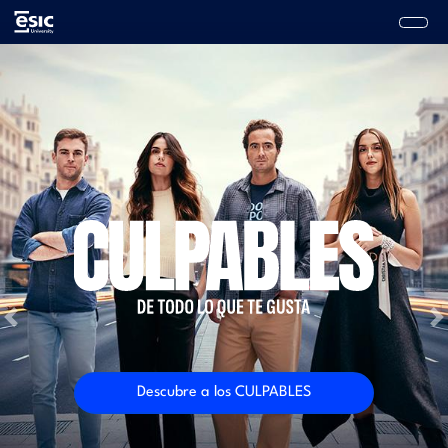
Pasar
al
contenido
Main
principal
navigation
Previous
N
Descubre a los CULPABLES