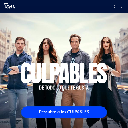
Pasar
al
contenido
Main
principal
navigation
Previous
N
Descubre a los CULPABLES