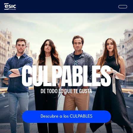
Pasar
al
contenido
Main
principal
navigation
Previous
N
Descubre a los CULPABLES