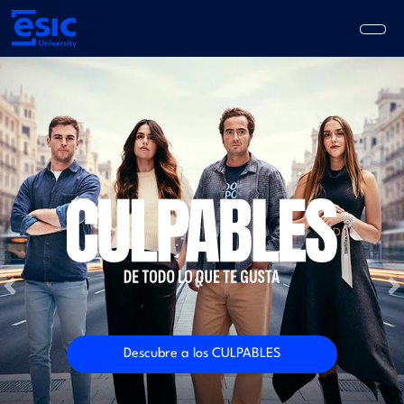
Pasar
al
contenido
principal
Main
navigation
Previous
N
Descubre a los CULPABLES