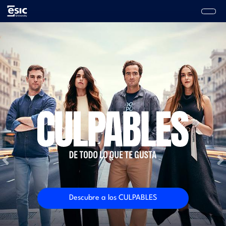
Pasar
al
contenido
Main
principal
navigation
Previous
N
Descubre a los CULPABLES